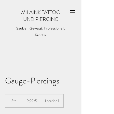
MILAINK TATTOO
UND PIERCING
Sauber. Gewagt. Professionell.
Kreativ.
Gauge-Piercings
19,99
Euro
1 Std.
1
19,99 €
Location 1
S
t