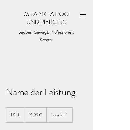
MILAINK TATTOO
UND PIERCING
Sauber. Gewagt. Professionell.
Kreativ.
Name der Leistung
19,99
Euro
1 Std.
1
19,99 €
Location 1
S
t