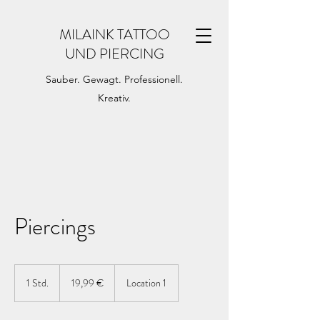
MILAINK TATTOO
UND PIERCING
Sauber. Gewagt. Professionell.
Kreativ.
Piercings
19,99
Euro
1 Std.
1
19,99 €
Location 1
S
t